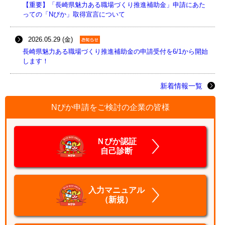
【重要】「長崎県魅力ある職場づくり推進補助金」申請にあた
っての「Nぴか」取得宣言について
2026.05.29 (金)
長崎県魅力ある職場づくり推進補助金の申請受付を6/1から開始
します！
新着情報一覧
Nぴか申請をご検討の企業の皆様
Ｎぴか認証
自己診断
入力マニュアル
（新規）