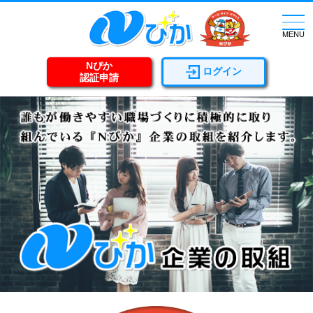
togg
navi
MENU
Nぴか
ログイン
認証申請