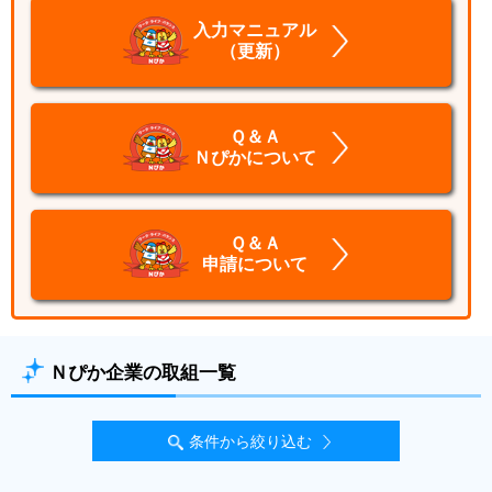
入力マニュアル
（更新）
Ｑ＆Ａ
Ｎぴかについて
Ｑ＆Ａ
申請について
Ｎぴか企業の取組一覧
条件から絞り込む