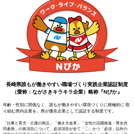
長崎県誰もが働きやすい職場づくり実践企業認証制度
（愛称：ながさきキラキラ企業）略称『Nぴか』
年齢・性別に関係なく、誰もが働きやすい環境づくりに積極的に 取
り組む県内企業を、県が優良企業として認証する制度です。
「仕事と育児・介護の両立」「働き方改革」「女性の活躍推進・男女共
同参画」の各項目について、必須項目が全て「〇」かつ「必須」以外の