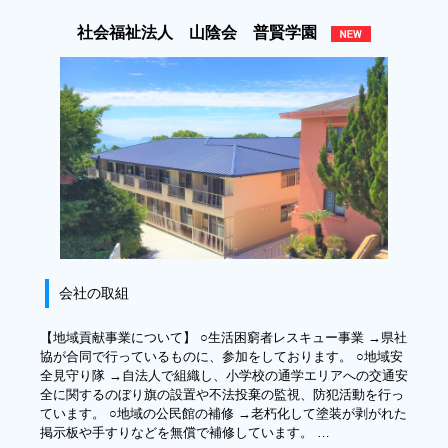
社会福祉法人 山陰会 普賢学園
会社の取組
【地域貢献事業について】 ○生活困窮者レスキュー事業 →県社
協が合同で行っているものに、参加をしております。 ○地域安
全見守り隊 →自法人で組織し、小学校の通学エリアへの交通安
全に関するのぼり旗の設置や不法投棄の監視、防犯活動を行っ
ています。 ○地域の公民館の補修 →老朽化して塗装が剥がれた
掲示板や手すりなどを無償で補修しています。 …