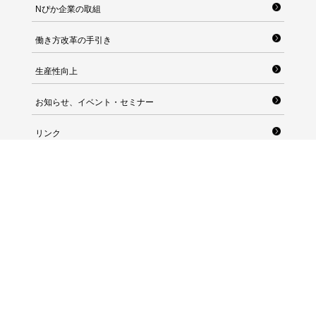
Nぴか企業の取組
働き方改革の手引き
生産性向上
お知らせ、イベント・セミナー
リンク
長崎県産業労働部雇用労働政策課 労政福祉班
〒850-8570 長崎県長崎市尾上町3番1号
TEL：095-895-2714 FAX：095-895-2582