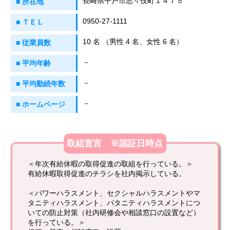
長崎県平戸市志々伎町１４７５
■ 所在地
0950-27-1111
■ ＴＥＬ
10 名 （男性 4 名、女性 6 名）
■ 従業員数
－
■ 平均年齢
－
■ 平均勤続年数
－
■ ホームページ
取組宣言 ※認証日時点
＜年次有給休暇の取得促進の取組を行っている。＞
有給休暇取得促進のチラシを社内掲示している。
＜パワーハラスメント、セクシャルハラスメントやマ
タニティハラスメント、パタニティハラスメントにつ
いての防止対策（社内研修会や相談窓口の設置など）
を行っている。＞