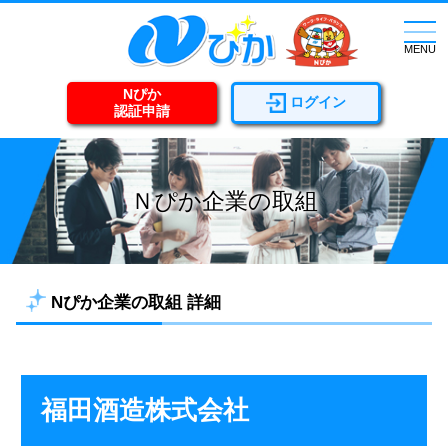
togg
navi
MENU
Nぴか
ログイン
認証申請
Ｎぴか企業の取組
Nぴか企業の取組 詳細
福田酒造株式会社