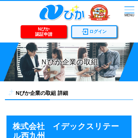
togg
navi
MENU
Nぴか
ログイン
認証申請
Ｎぴか企業の取組
Nぴか企業の取組 詳細
株式会社 イデックスリテー
ル西九州