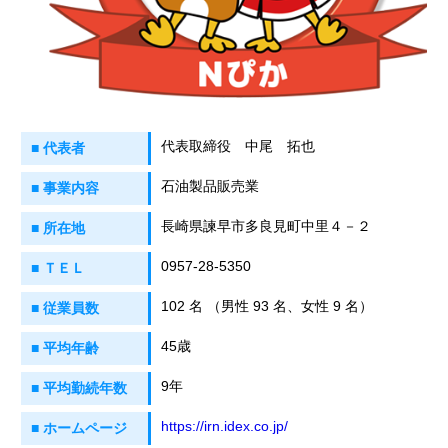
代表取締役 中尾 拓也
■ 代表者
石油製品販売業
■ 事業内容
長崎県諫早市多良見町中里４－２
■ 所在地
0957-28-5350
■ ＴＥＬ
102 名 （男性 93 名、女性 9 名）
■ 従業員数
45歳
■ 平均年齢
9年
■ 平均勤続年数
https://irn.idex.co.jp/
■ ホームページ