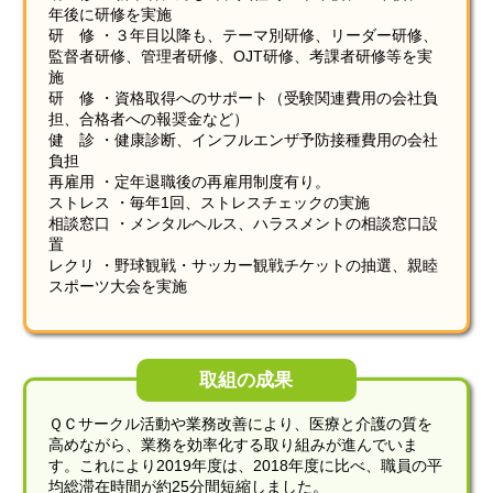
年後に研修を実施
研 修 ・３年目以降も、テーマ別研修、リーダー研修、
監督者研修、管理者研修、OJT研修、考課者研修等を実
施
研 修 ・資格取得へのサポート（受験関連費用の会社負
担、合格者への報奨金など）
健 診 ・健康診断、インフルエンザ予防接種費用の会社
負担
再雇用 ・定年退職後の再雇用制度有り。
ストレス ・毎年1回、ストレスチェックの実施
相談窓口 ・メンタルヘルス、ハラスメントの相談窓口設
置
レクリ ・野球観戦・サッカー観戦チケットの抽選、親睦
スポーツ大会を実施
取組の成果
ＱＣサークル活動や業務改善により、医療と介護の質を
高めながら、業務を効率化する取り組みが進んでいま
す。これにより2019年度は、2018年度に比べ、職員の平
均総滞在時間が約25分間短縮しました。