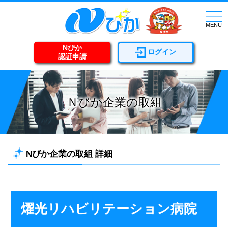
togg
navi
MENU
Nぴか
ログイン
認証申請
Ｎぴか企業の取組
Nぴか企業の取組 詳細
燿光リハビリテーション病院