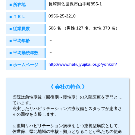
長崎県佐世保市山手町855-1
■ 所在地
0956-25-3210
■ ＴＥＬ
506 名 （男性 127 名、女性 379 名）
■ 従業員数
－
■ 平均年齢
－
■ 平均勤続年数
http://www.hakujyujikai.or.jp/yohkoh/
■ ホームページ
《 会社の特色 》
当院は急性期後（回復期～慢性期）の入院医療を専門とし
ています。
充実したリハビリテーション治療設備とスタッフが患者さ
んの回復を支援します。
回復期リハビリテーション病棟をもつ療養型病院として、
佐世保、県北地域の中核・拠点となることが私たちの使命