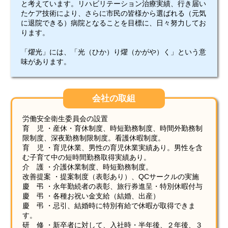
と考えています。リハビリテーション治療実績、行き届い
たケア技術により、さらに市民の皆様から選ばれる（元気
に退院できる）病院となることを目標に、日々努力してお
ります。
「燿光」には、「光（ひか）り燿（かがや）く」という意
味があります。
会社の取組
労働安全衛生委員会の設置
育 児 ・産休・育休制度、時短勤務制度、時間外勤務制
限制度、深夜勤務制限制度。看護休暇制度。
育 児 ・育児休業、男性の育児休業実績あり。男性を含
む子育て中の短時間勤務取得実績あり。
介 護 ・介護休業制度、時短勤務制度。
改善提案 ・提案制度（表彰あり）、QCサークルの実施
慶 弔 ・永年勤続者の表彰、旅行券進呈・特別休暇付与
慶 弔 ・各種お祝い金支給（結婚、出産）
慶 弔 ・忌引、結婚時に特別有給で休暇が取得できま
す。
研 修 ・新卒者に対して、入社時・半年後、２年後、３