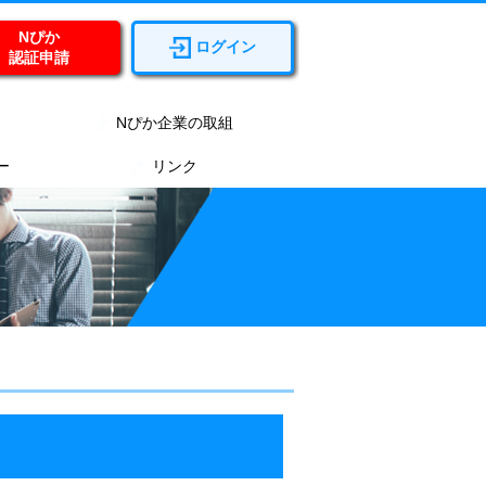
Nぴか
ログイン
認証申請
Nぴか企業の取組
ー
リンク