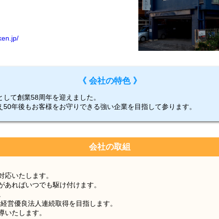
ken.jp/
《 会社の特色 》
として創業58周年を迎えました。
え50年後もお客様をお守りできる強い企業を目指して参ります。
会社の取組
対応いたします。
があればいつでも駆け付けます。
。
康経営優良法人連続取得を目指します。
導いたします。