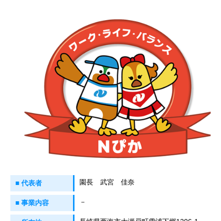
園長 武宮 佳奈
■ 代表者
－
■ 事業内容