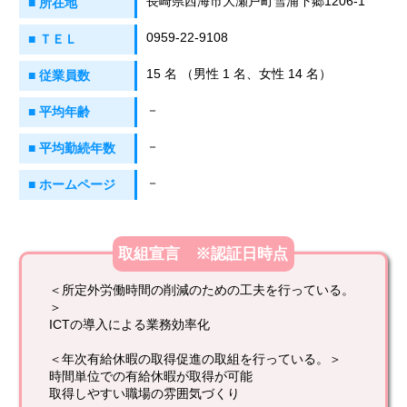
長崎県西海市大瀬戸町雪浦下郷1206-1
■ 所在地
0959-22-9108
■ ＴＥＬ
15 名 （男性 1 名、女性 14 名）
■ 従業員数
－
■ 平均年齢
－
■ 平均勤続年数
－
■ ホームページ
取組宣言 ※認証日時点
＜所定外労働時間の削減のための工夫を行っている。
＞
ICTの導入による業務効率化
＜年次有給休暇の取得促進の取組を行っている。＞
時間単位での有給休暇が取得が可能
取得しやすい職場の雰囲気づくり