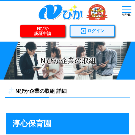
togg
navi
MENU
Nぴか
ログイン
認証申請
Ｎぴか企業の取組
Nぴか企業の取組 詳細
淳心保育園