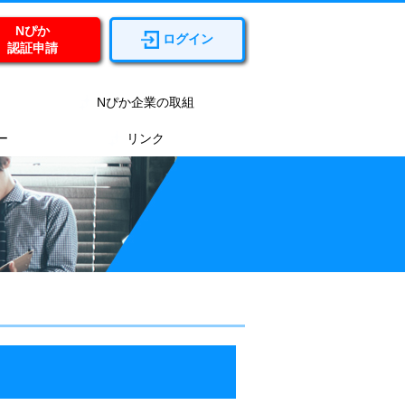
Nぴか
ログイン
認証申請
Nぴか企業の取組
ー
リンク