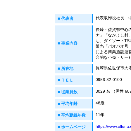
代表取締役社長 
■ 代表者
長崎・佐賀県中心
ナ」「なかよし村
ち、ダイソー・TS
■ 事業内容
販売「パオパオ号
による商業施設運
合的な小売・サー
長崎県佐世保市大塔
■ 所在地
0956-32-0100
■ ＴＥＬ
3029 名 （男性 6
■ 従業員数
48歳
■ 平均年齢
11年
■ 平均勤続年数
https://www.ellena.
■ ホームページ