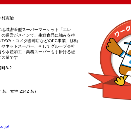
中村憲治
の地域密着型スーパーマーケット「エレ
」の運営がメインで、生鮮食品に強みを持
UTAYA・コメダ珈琲店などのFC事業、移動
」やネットスーパー、そしてグループ会社
営や水産加工・業務スーパーも手掛ける総
ビス業です
町8-2
87 名、女性 2342 名）
co.jp/