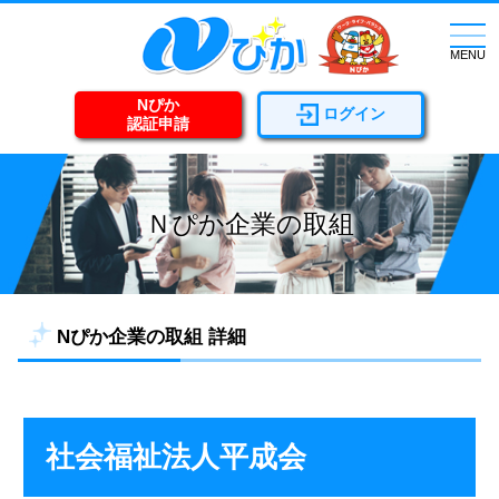
togg
navi
MENU
Nぴか
ログイン
認証申請
Ｎぴか企業の取組
Nぴか企業の取組 詳細
社会福祉法人平成会