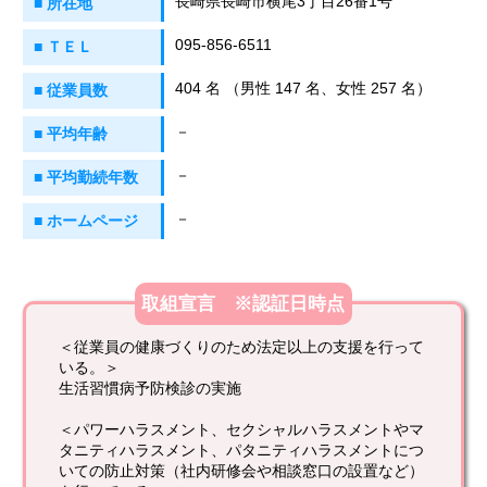
長崎県長崎市横尾3丁目26番1号
■ 所在地
095-856-6511
■ ＴＥＬ
404 名 （男性 147 名、女性 257 名）
■ 従業員数
－
■ 平均年齢
－
■ 平均勤続年数
－
■ ホームページ
取組宣言 ※認証日時点
＜従業員の健康づくりのため法定以上の支援を行って
いる。＞
生活習慣病予防検診の実施
＜パワーハラスメント、セクシャルハラスメントやマ
タニティハラスメント、パタニティハラスメントにつ
いての防止対策（社内研修会や相談窓口の設置など）