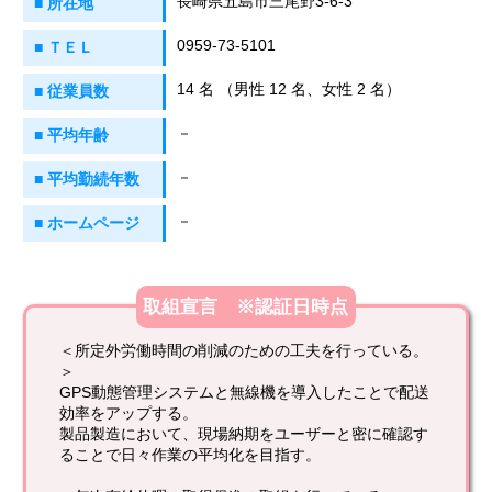
長崎県五島市三尾野3-6-3
■ 所在地
0959-73-5101
■ ＴＥＬ
14 名 （男性 12 名、女性 2 名）
■ 従業員数
－
■ 平均年齢
－
■ 平均勤続年数
－
■ ホームページ
取組宣言 ※認証日時点
＜所定外労働時間の削減のための工夫を行っている。
＞
GPS動態管理システムと無線機を導入したことで配送
効率をアップする。
製品製造において、現場納期をユーザーと密に確認す
ることで日々作業の平均化を目指す。