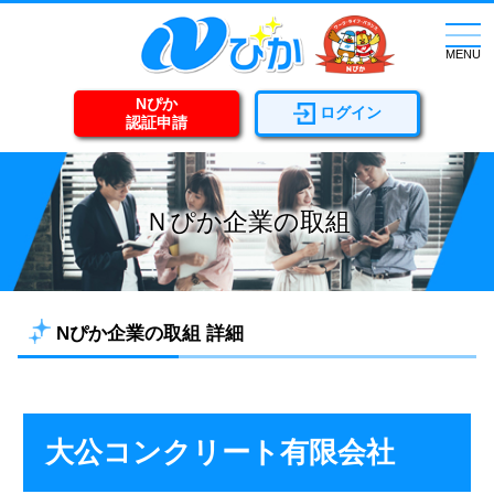
togg
navi
MENU
Nぴか
ログイン
認証申請
Ｎぴか企業の取組
Nぴか企業の取組 詳細
大公コンクリート有限会社