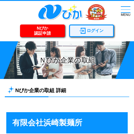
togg
navi
MENU
Nぴか
ログイン
認証申請
Ｎぴか企業の取組
Nぴか企業の取組 詳細
有限会社浜崎製麺所