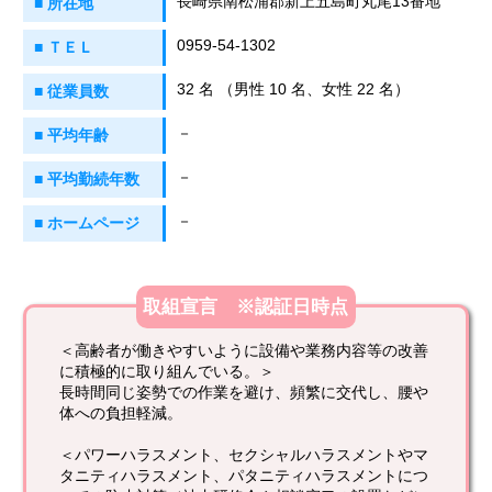
長崎県南松浦郡新上五島町丸尾13番地
■ 所在地
0959-54-1302
■ ＴＥＬ
32 名 （男性 10 名、女性 22 名）
■ 従業員数
－
■ 平均年齢
－
■ 平均勤続年数
－
■ ホームページ
取組宣言 ※認証日時点
＜高齢者が働きやすいように設備や業務内容等の改善
に積極的に取り組んでいる。＞
長時間同じ姿勢での作業を避け、頻繁に交代し、腰や
体への負担軽減。
＜パワーハラスメント、セクシャルハラスメントやマ
タニティハラスメント、パタニティハラスメントにつ