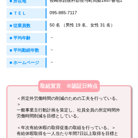
長崎県西彼杵郡長与町岡郷1657番地1
■ 所在地
095-885-7117
■ ＴＥＬ
50 名 （男性 19 名、女性 31 名）
■ 従業員数
－
■ 平均年齢
－
■ 平均勤続年数
－
■ ホームページ
取組宣言 ※認証日時点
＜所定外労働時間の削減のための工夫を行っている。
＞
一般事業主行動計画を策定し、社員全員の所定時間外
労働時間削減を目標としている。
＜年次有給休暇の取得促進の取組を行っている。＞
有給休暇取得を一人当たり年間7日以上取得を目標と