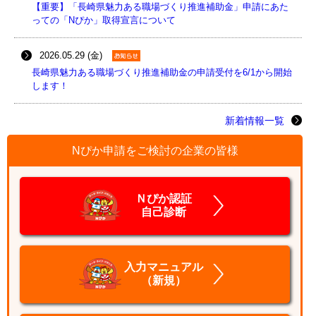
【重要】「長崎県魅力ある職場づくり推進補助金」申請にあた
っての「Nぴか」取得宣言について
2026.05.29 (金)
長崎県魅力ある職場づくり推進補助金の申請受付を6/1から開始
します！
新着情報一覧
Nぴか申請をご検討の企業の皆様
Ｎぴか認証
自己診断
入力マニュアル
（新規）