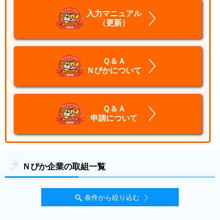
入力マニュアル
（更新）
Ｑ＆Ａ
Ｎぴかについて
Ｑ＆Ａ
申請について
Ｎぴか企業の取組一覧
条件から絞り込む