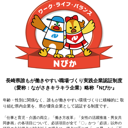
長崎県誰もが働きやすい職場づくり実践企業認証制度
（愛称：ながさきキラキラ企業）略称『Nぴか』
年齢・性別に関係なく、誰もが働きやすい環境づくりに積極的に 取
り組む県内企業を、県が優良企業として認証する制度です。
「仕事と育児・介護の両立」「働き方改革」「女性の活躍推進・男女共
同参画」の各項目について、必須項目が全て「〇」かつ「必須」以外の