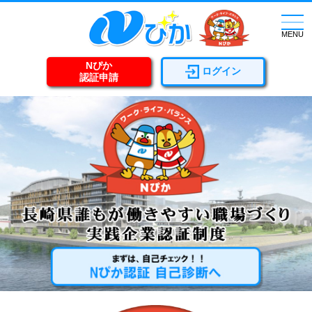
togg
navi
MENU
Nぴか
ログイン
認証申請