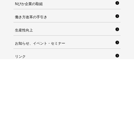
Nぴか企業の取組
働き方改革の手引き
生産性向上
お知らせ、イベント・セミナー
リンク
長崎県産業労働部雇用労働政策課 労政福祉班
〒850-8570 長崎県長崎市尾上町3番1号
TEL：095-895-2714 FAX：095-895-2582