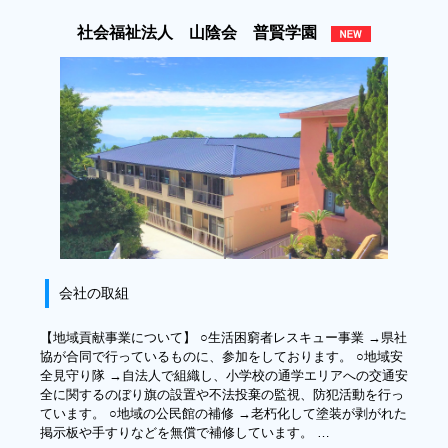
社会福祉法人 山陰会 普賢学園
会社の取組
【地域貢献事業について】 ○生活困窮者レスキュー事業 →県社
協が合同で行っているものに、参加をしております。 ○地域安
全見守り隊 →自法人で組織し、小学校の通学エリアへの交通安
全に関するのぼり旗の設置や不法投棄の監視、防犯活動を行っ
ています。 ○地域の公民館の補修 →老朽化して塗装が剥がれた
掲示板や手すりなどを無償で補修しています。 …