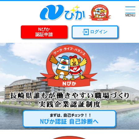
togg
navi
MENU
Nぴか
ログイン
認証申請