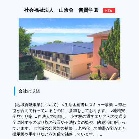
社会福祉法人 山陰会 普賢学園
会社の取組
【地域貢献事業について】 ○生活困窮者レスキュー事業 →県社
協が合同で行っているものに、参加をしております。 ○地域安
全見守り隊 →自法人で組織し、小学校の通学エリアへの交通安
全に関するのぼり旗の設置や不法投棄の監視、防犯活動を行っ
ています。 ○地域の公民館の補修 →老朽化して塗装が剥がれた
掲示板や手すりなどを無償で補修しています。 …