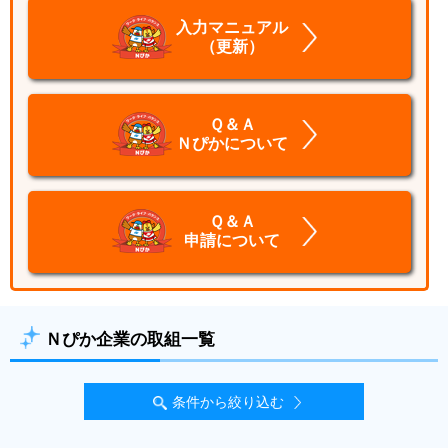
入力マニュアル
（更新）
Ｑ＆Ａ
Ｎぴかについて
Ｑ＆Ａ
申請について
Ｎぴか企業の取組一覧
条件から絞り込む