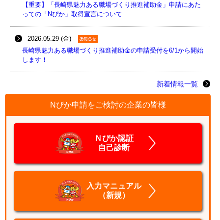
【重要】「長崎県魅力ある職場づくり推進補助金」申請にあた
っての「Nぴか」取得宣言について
2026.05.29 (金)
長崎県魅力ある職場づくり推進補助金の申請受付を6/1から開始
します！
新着情報一覧
Nぴか申請をご検討の企業の皆様
Ｎぴか認証
自己診断
入力マニュアル
（新規）