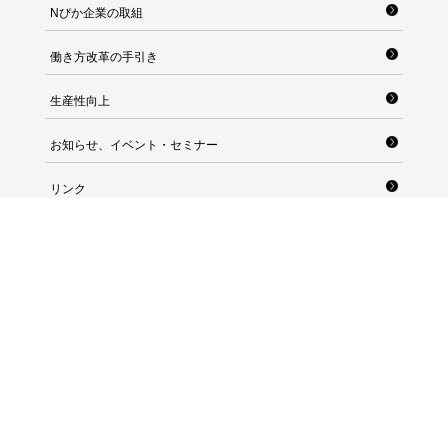
Nぴか企業の取組
働き方改革の手引き
生産性向上
お知らせ、イベント・セミナー
リンク
長崎県産業労働部雇用労働政策課 労政福祉班
〒850-8570 長崎県長崎市尾上町3番1号
TEL：095-895-2714 FAX：095-895-2582